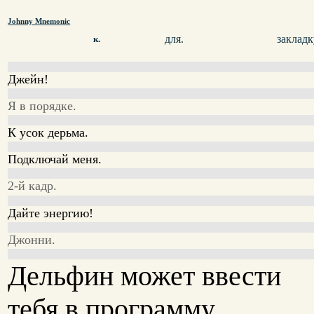
Johnny Mnemonic
для.
закладк
к.
Джейн!
Я в порядке.
К усок дерьма.
Подключай меня.
2-й кадр.
Дайте энергию!
Джонни.
Дельфин может ввести
тебя в программу.