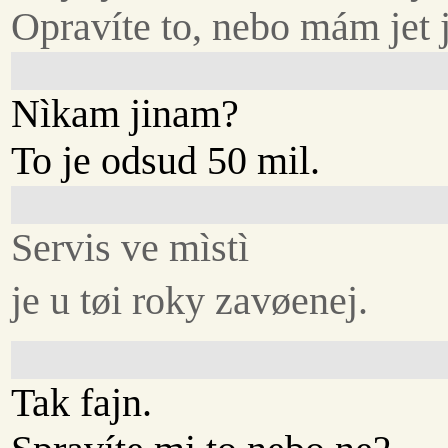
Opravíte to, nebo mám jet
Nìkam jinam?
To je odsud 50 mil.
Servis ve mìstì
je u tøi roky zavøenej.
Tak fajn.