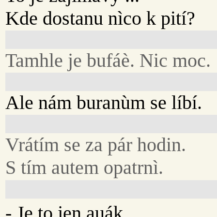
Kde dostanu nìco k pití?
Tamhle je bufáè. Nic moc.
Ale nám buranùm se líbí.
Vrátím se za pár hodin.
S tím autem opatrnì.
- Je to jen auák.