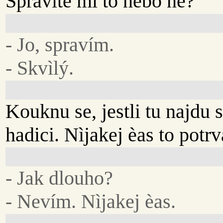
Spravíte mi to nebo ne?
- Jo, spravím.
- Skvìlý.
Kouknu se, jestli tu najdu 
hadici. Nìjakej èas to potrv
- Jak dlouho?
- Nevím. Nìjakej èas.