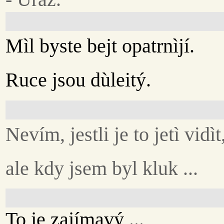
Mìl byste bejt opatrnìjí.
Ruce jsou dùleitý.
Nevím, jestli je to jetì vidìt
ale kdy jsem byl kluk ...
To je zajímavý ...