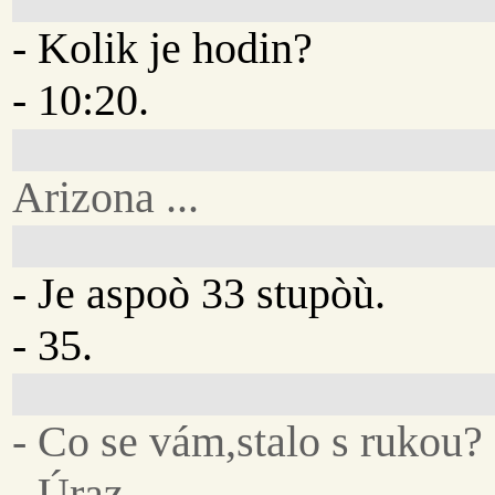
- Kolik je hodin?
- 10:20.
Arizona ...
- Je aspoò 33 stupòù.
- 35.
- Co se vám,stalo s rukou?
- Úraz.