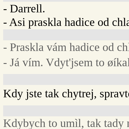
- Darrell.
- Asi praskla hadice od chl
- Praskla vám hadice od ch
- Já vím. Vdyt'jsem to øíka
Kdy jste tak chytrej, spravt
Kdybych to umìl, tak tady 