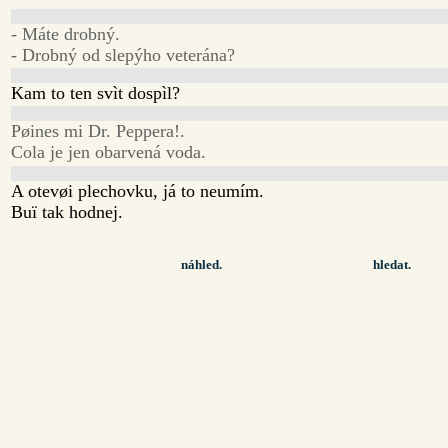
- Máte drobný.
- Drobný od slepýho veterána?
Kam to ten svìt dospìl?
Pøines mi Dr. Peppera!.
Cola je jen obarvená voda.
A otevøi plechovku, já to neumím.
Buï tak hodnej.
náhled.
hledat.