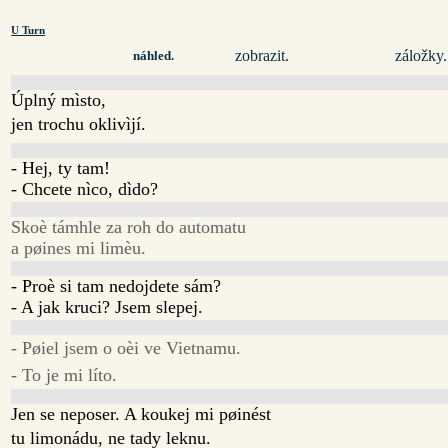
U Turn
zobrazit.
záložky.
náhled.
Úplný mìsto,
jen trochu oklivìjí.
- Hej, ty tam!
- Chcete nìco, dìdo?
Skoè támhle za roh do automatu
a pøines mi limèu.
- Proè si tam nedojdete sám?
- A jak kruci? Jsem slepej.
- Pøiel jsem o oèi ve Vietnamu.
- To je mi líto.
Jen se neposer. A koukej mi pøinést
tu limonádu, ne tady leknu.