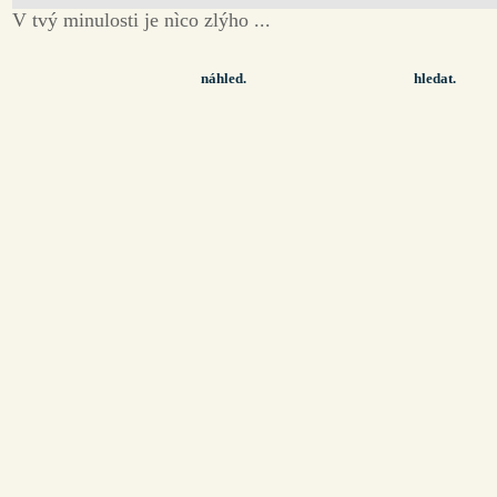
V tvý minulosti je nìco zlýho ...
náhled.
hledat.