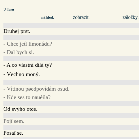
U Turn
zobrazit.
záložky.
náhled.
Druhej prst.
- Chce jetì limonádu?
- Dal bych si.
- A co vlastnì dìlá ty?
- Vechno moný.
- Vìtinou pøedpovídám osud.
- Kde ses to nauèila?
Od svýho otce.
Pojï sem.
Posaï se.