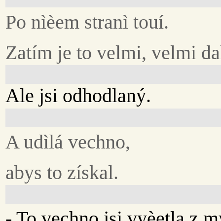
Po nìèem stranì touí.
Zatím je to velmi, velmi da
Ale jsi odhodlaný.
A udìlá vechno,
abys to získal.
- To vechno jsi vyèetla z 