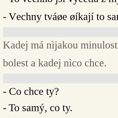
- Vechny tváøe øíkají to s
Kadej má nìjakou minulost
bolest a kadej nìco chce.
- Co chce ty?
- To samý, co ty.