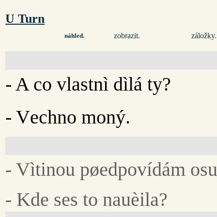
U Turn
zobrazit.
záložky.
náhled.
- A co vlastnì dìlá ty?
- Vechno moný.
- Vìtinou pøedpovídám osu
- Kde ses to nauèila?