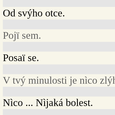
Od svýho otce.
Pojï sem.
Posaï se.
V tvý minulosti je nìco zlýh
Nìco ... Nìjaká bolest.