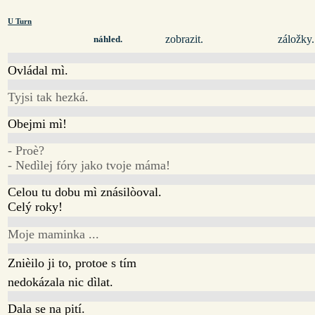
U Turn
zobrazit.
záložky.
náhled.
Ovládal mì.
Tyjsi tak hezká.
Obejmi mì!
- Proè?
- Nedìlej fóry jako tvoje máma!
Celou tu dobu mì znásilòoval.
Celý roky!
Moje maminka ...
Znièilo ji to, protoe s tím
nedokázala nic dìlat.
Dala se na pití.