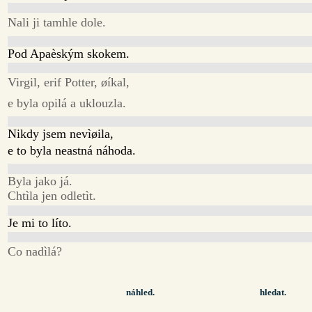
Nali ji tamhle dole.
Pod Apaèským skokem.
Virgil, erif Potter, øíkal,
e byla opilá a uklouzla.
Nikdy jsem nevìøila,
e to byla neastná náhoda.
Byla jako já.
Chtìla jen odletìt.
Je mi to líto.
Co nadìlá?
náhled.
hledat.