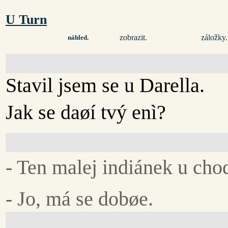
U Turn
zobrazit.
záložky.
náhled.
Stavil jsem se u Darella.
Jak se daøí tvý enì?
- Ten malej indiánek u cho
- Jo, má se dobøe.