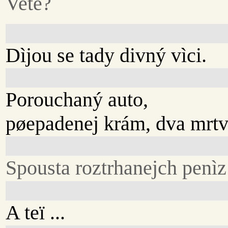
Vete?
Dìjou se tady divný vìci.
Porouchaný auto,
pøepadenej krám, dva mrtv
Spousta roztrhanejch penìz 
A teï ...