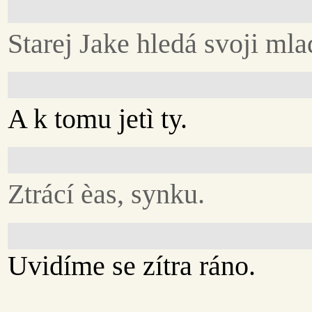
Starej Jake hledá svoji mla
A k tomu jetì ty.
Ztrácí èas, synku.
Uvidíme se zítra ráno.