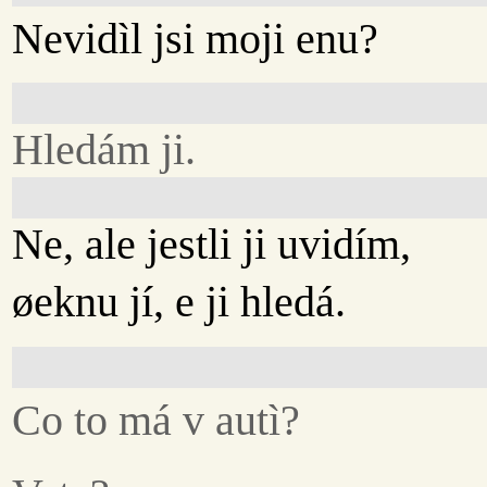
Nevidìl jsi moji enu?
Hledám ji.
Ne, ale jestli ji uvidím,
øeknu jí, e ji hledá.
Co to má v autì?