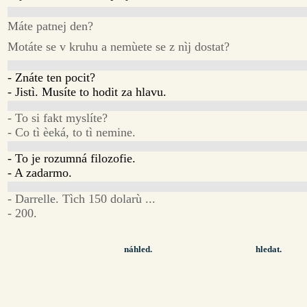
Máte patnej den?
Motáte se v kruhu a nemùete se z nìj dostat?
- Znáte ten pocit?
- Jistì. Musíte to hodit za hlavu.
- To si fakt myslíte?
- Co tì èeká, to tì nemine.
- To je rozumná filozofie.
- A zadarmo.
- Darrelle. Tìch 150 dolarù ...
- 200.
náhled.
hledat.