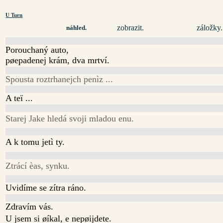
U Turn
zobrazit.
záložky.
náhled.
Porouchaný auto,
pøepadenej krám, dva mrtví.
Spousta roztrhanejch penìz ...
A teï ...
Starej Jake hledá svoji mladou enu.
A k tomu jetì ty.
Ztrácí èas, synku.
Uvidíme se zítra ráno.
Zdravím vás.
U jsem si øíkal, e nepøijdete.