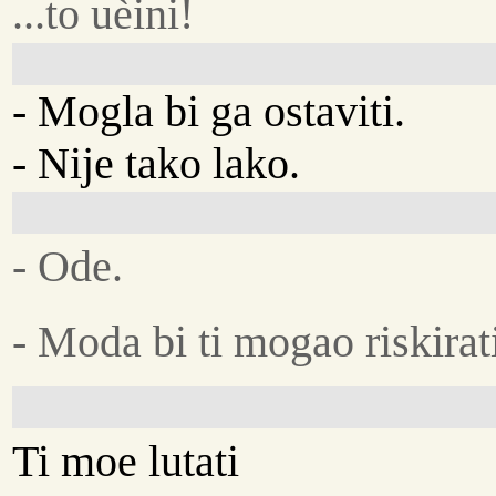
...to uèini!
- Mogla bi ga ostaviti.
- Nije tako lako.
- Ode.
- Moda bi ti mogao riskirat
Ti moe lutati