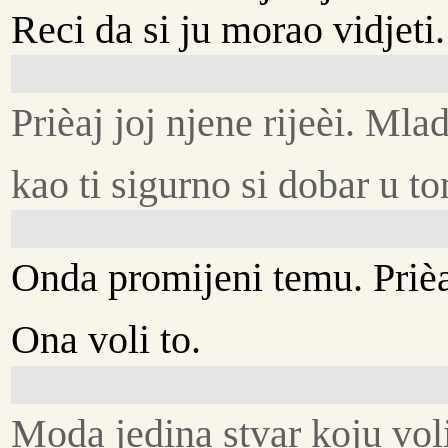
Reci da si ju morao vidjeti.
Prièaj joj njene rijeèi. Mla
kao ti sigurno si dobar u t
Onda promijeni temu. Prièaj
Ona voli to.
Moda jedina stvar koju vol