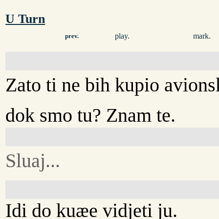
U Turn
play.
mark.
prev.
Zato ti ne bih kupio avion
dok smo tu? Znam te.
Sluaj...
Idi do kuæe vidjeti ju.