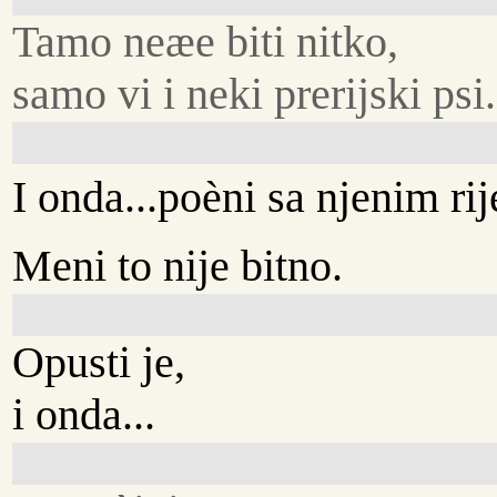
Tamo neæe biti nitko,
samo vi i neki prerijski psi.
I onda...poèni sa njenim ri
Meni to nije bitno.
Opusti je,
i onda...