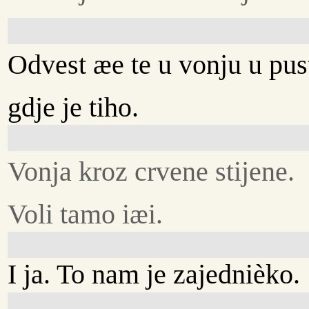
Odvest æe te u vonju u pus
gdje je tiho.
Vonja kroz crvene stijene.
Voli tamo iæi.
I ja. To nam je zajednièko.