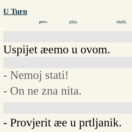
U Turn
play.
mark.
prev.
Uspijet æemo u ovom.
- Nemoj stati!
- On ne zna nita.
- Provjerit æe u prtljanik.