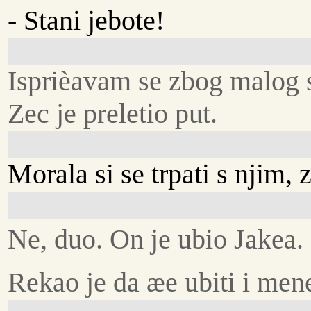
- Stani jebote!
Isprièavam se zbog malog s
Zec je preletio put.
Morala si se trpati s njim, 
Ne, duo. On je ubio Jakea.
Rekao je da æe ubiti i men