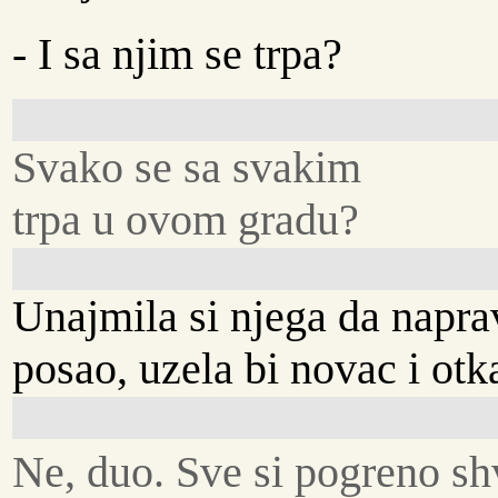
- I sa njim se trpa?
Svako se sa svakim
trpa u ovom gradu?
Unajmila si njega da naprav
posao, uzela bi novac i otk
Ne, duo. Sve si pogreno sh