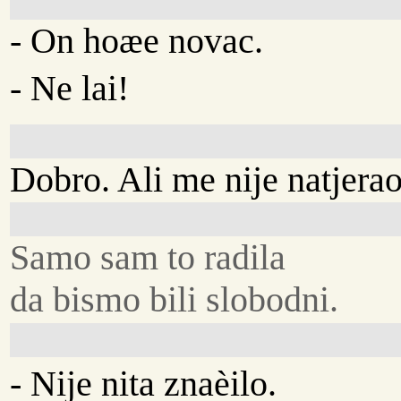
- On hoæe novac.
- Ne lai!
Dobro. Ali me nije natjera
Samo sam to radila
da bismo bili slobodni.
- Nije nita znaèilo.