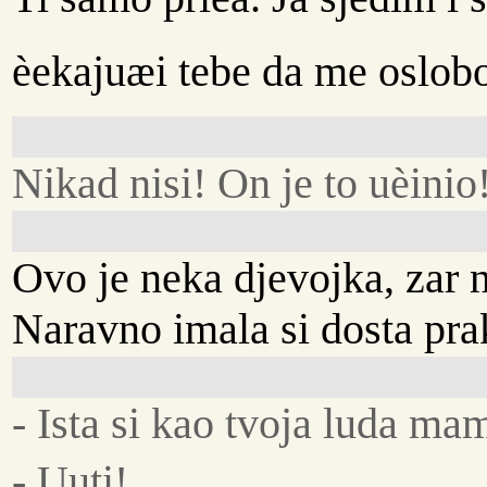
èekajuæi tebe da me oslobo
Nikad nisi! On je to uèinio
Ovo je neka djevojka, zar 
Naravno imala si dosta pra
- Ista si kao tvoja luda ma
- Uuti!