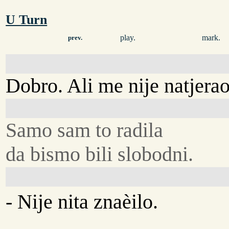
U Turn
play.
mark.
prev.
Dobro. Ali me nije natjera
Samo sam to radila
da bismo bili slobodni.
- Nije nita znaèilo.