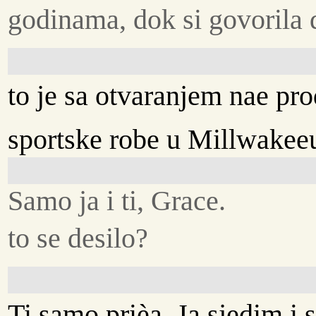
godinama, dok si govorila d
to je sa otvaranjem nae p
sportske robe u Millwakee
Samo ja i ti, Grace.
to se desilo?
Ti samo prièa. Ja sjedim i 