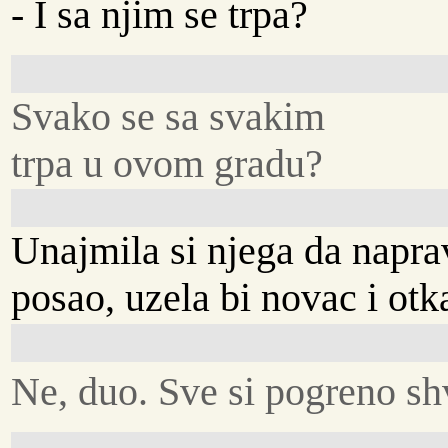
- I sa njim se trpa?
Svako se sa svakim
trpa u ovom gradu?
Unajmila si njega da naprav
posao, uzela bi novac i otk
Ne, duo. Sve si pogreno sh