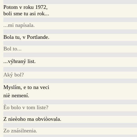
Potom v roku 1972,
boli sme tu asi rok...
...mi napísala.
Bola tu, v Portlande.
Bol to...
...výhraný list.
Aký bol?
Myslím, e to na veci
niè nemení.
Èo bolo v tom liste?
Z nieèoho ma obviòovala.
Zo znásilnenia.