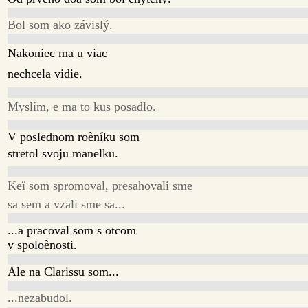
Bol som ako závislý.
Nakoniec ma u viac
nechcela vidie.
Myslím, e ma to kus posadlo.
V poslednom roèníku som
stretol svoju manelku.
Keï som spromoval, presahovali sme
sa sem a vzali sme sa...
...a pracoval som s otcom
v spoloènosti.
Ale na Clarissu som...
...nezabudol.