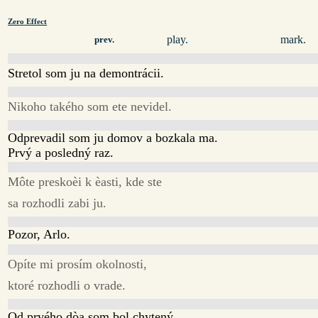
Zero Effect
play.
mark.
prev.
Stretol som ju na demontrácii.
Nikoho takého som ete nevidel.
Odprevadil som ju domov a bozkala ma.
Prvý a posledný raz.
Môte preskoèi k èasti, kde ste
sa rozhodli zabi ju.
Pozor, Arlo.
Opíte mi prosím okolnosti,
ktoré rozhodli o vrade.
Od prvého dòa som bol chytený.