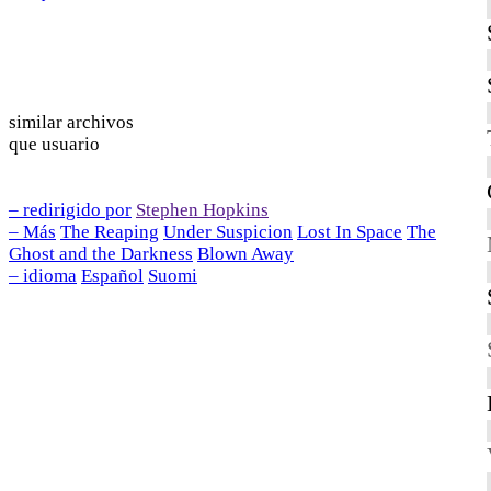
similar archivos
que usuario
– redirigido por
Stephen Hopkins
– Más
The Reaping
Under Suspicion
Lost In Space
The
Ghost and the Darkness
Blown Away
– idioma
Español
Suomi