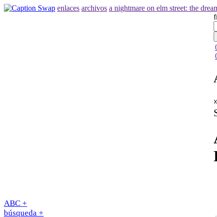
enlaces
archivos
a nightmare on elm street: the drea
f
ABC +
búsqueda +