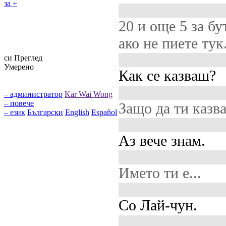
за +
20 и още 5 за бу
ако не пиете тук
си Преглед
Умерено
Как се казваш?
– администратор
Kar Wai Wong
– повече
Защо да ти казв
– език
Български
English
Español
Аз вече знам.
Името ти е...
Со Лай-чун.