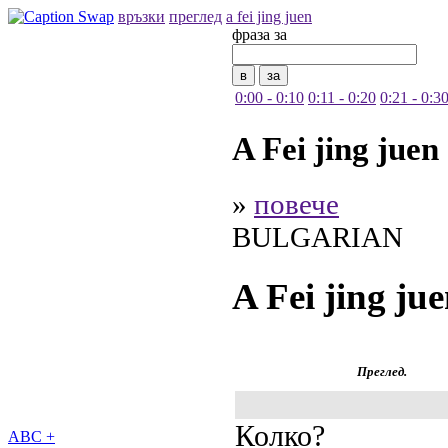
връзки
преглед
a fei jing juen
фраза за
0:00 - 0:10
0:11 - 0:20
0:21 - 0:3
A Fei jing juen
»
повече
BULGARIAN
A Fei jing ju
Преглед.
Колко?
ABC +