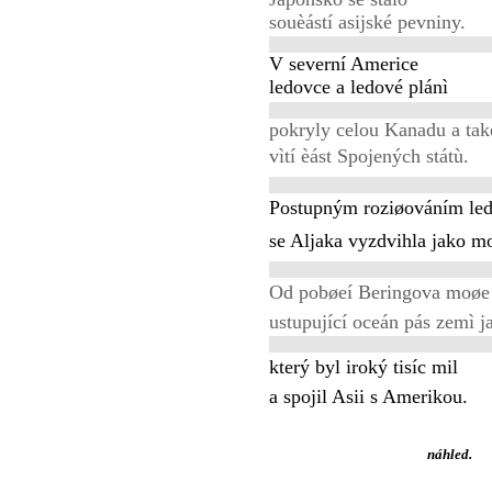
souèástí asijské pevniny.
V severní Americe
ledovce a ledové plánì
pokryly celou Kanadu a tak
vìtí èást Spojených státù.
Postupným roziøováním le
se Aljaka vyzdvihla jako mo
Od pobøeí Beringova moøe 
ustupující oceán pás zemì j
který byl iroký tisíc mil
a spojil Asii s Amerikou.
náhled.