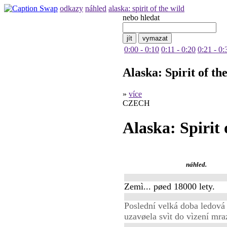
odkazy
náhled
alaska: spirit of the wild
nebo hledat
0:00 - 0:10
0:11 - 0:20
0:21 - 0:
Alaska: Spirit of th
»
více
CZECH
Alaska: Spirit 
náhled.
Zemì... pøed 18000 lety.
Poslední velká doba ledová
uzavøela svìt do vìzení mra