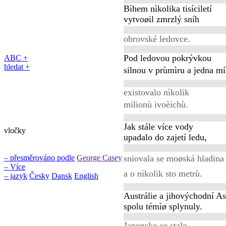
Bìhem nìkolika tisíciletí
vytvoøil zmrzlý sníh
obrovské ledovce.
Pod ledovou pokrývkou
ABC +
hledat +
silnou v prùmìru a jedna mí
existovalo nìkolik
milionù ivoèichù.
Jak stále více vody
vločky
upadalo do zajetí ledu,
sniovala se moøská hladina
– přesměrováno podle
George Casey
– Více
a o nìkolik sto metrù.
– jazyk
Česky
Dansk
English
Austrálie a jihovýchodní As
spolu témìø splynuly.
Japonsko se stalo