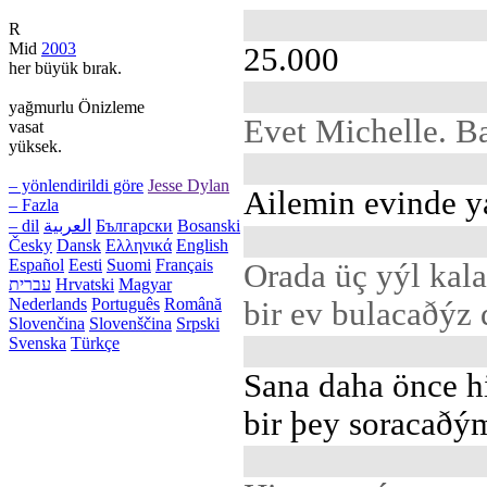
R
Mid
2003
25.000
her büyük bırak.
yağmurlu Önizleme
Evet Michelle. B
vasat
yüksek.
– yönlendirildi göre
Jesse Dylan
Ailemin evinde y
– Fazla
– dil
العربية
Български
Bosanski
Česky
Dansk
Ελληνικά
English
Español
Eesti
Suomi
Français
Orada üç yýl kal
עברית
Hrvatski
Magyar
Nederlands
Português
Română
bir ev bulacaðýz 
Slovenčina
Slovenščina
Srpski
Svenska
Türkçe
Sana daha önce 
bir þey soracaðý