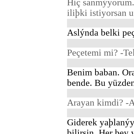
Hiç sanmýyorum. 
iliþki istiyorsan
Aslýnda belki peç
Peçetemi mi? -Tel
Benim baban. Or
bende. Bu yüzden
Arayan kimdi? -
Giderek yaþlanýy
bilirsin. Her þey