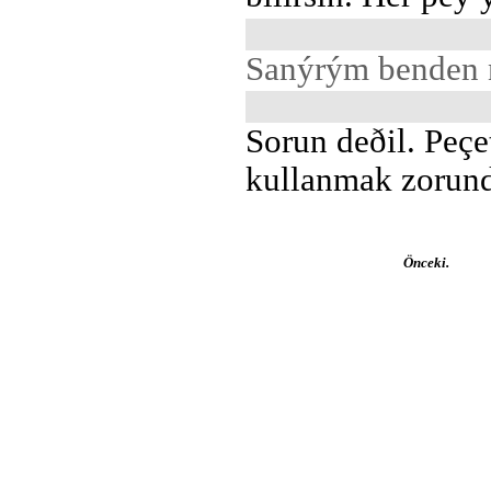
Sanýrým benden n
Sorun deðil. Peç
kullanmak zorund
Önceki.