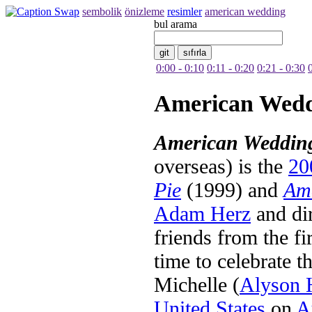
sembolik
önizleme
resimler
american wedding
bul arama
0:00 - 0:10
0:11 - 0:20
0:21 - 0:30
American Wed
American Weddin
overseas) is the
20
Pie
(1999) and
Ame
Adam Herz
and di
friends from the fi
time to celebrate t
Michelle (
Alyson 
United States
on
A