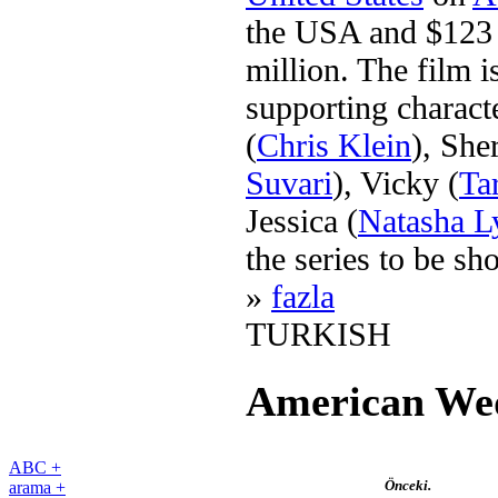
the USA and $123 
million. The film i
supporting characte
(
Chris Klein
), She
Suvari
), Vicky (
Ta
Jessica (
Natasha L
the series to be sh
»
fazla
TURKISH
American We
ABC +
Önceki.
arama +