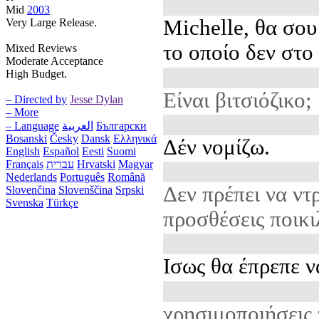
Mid
2003
Michelle, θα σου
Very Large Release.
το οποίο δεν στο
Mixed Reviews
Moderate Acceptance
High Budget.
Είναι βιτσιόζικο;
– Directed by
Jesse Dylan
– More
– Language
العربية
Български
Bosanski
Česky
Dansk
Ελληνικά
Δέν νομίζω.
English
Español
Eesti
Suomi
Français
עברית
Hrvatski
Magyar
Nederlands
Português
Română
Δεν πρέπει να ντ
Slovenčina
Slovenščina
Srpski
Svenska
Türkçe
προσθέσεις ποικι
Ισως θα έπρεπε να
χρησιμοποιήσεις 