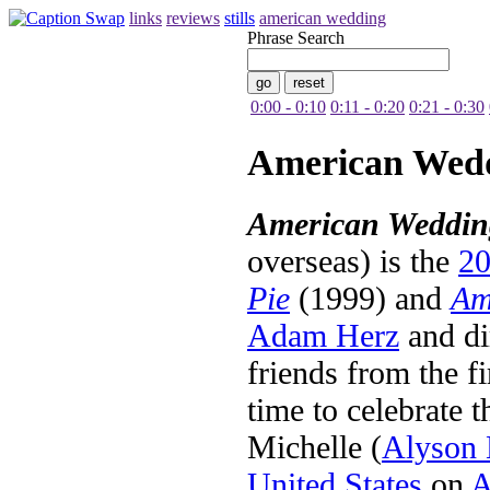
links
reviews
stills
american wedding
Phrase Search
0:00 - 0:10
0:11 - 0:20
0:21 - 0:30
American Wed
American Weddin
overseas) is the
2
Pie
(1999) and
Am
Adam Herz
and di
friends from the fi
time to celebrate 
Michelle (
Alyson 
United States
on
A