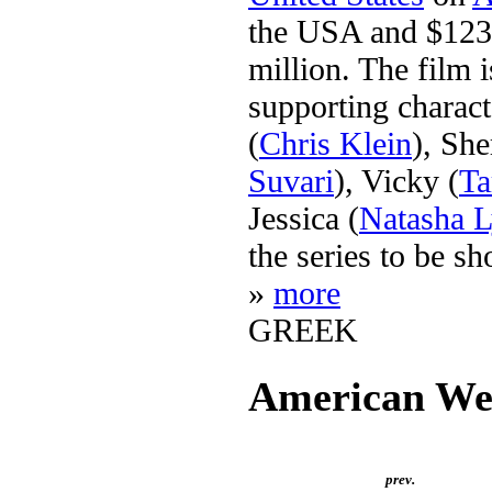
the USA and $123 
million. The film i
supporting charact
(
Chris Klein
), Sh
Suvari
), Vicky (
Ta
Jessica (
Natasha 
the series to be sh
»
more
GREEK
American We
prev.