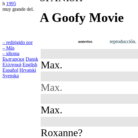
h
1995
muy grande del.
A Goofy Movie
reproducción.
anterior.
– redirigido por
– Más
– idioma
Български
Dansk
Max.
Ελληνικά
English
Español
Hrvatski
Svenska
Max.
Max.
Roxanne?