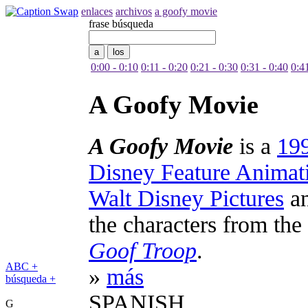
enlaces
archivos
a goofy movie
frase búsqueda
0:00 - 0:10
0:11 - 0:20
0:21 - 0:30
0:31 - 0:40
0:4
A Goofy Movie
A Goofy Movie
is a
19
Disney Feature Animat
Walt Disney Pictures
a
the characters from the
Goof Troop
.
ABC +
»
más
búsqueda +
SPANISH
G