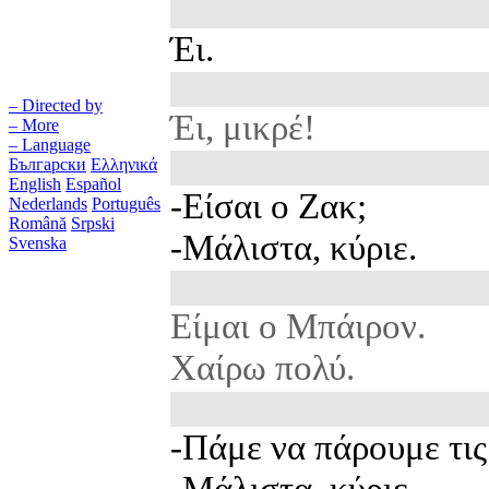
Έι.
– Directed by
Έι, μικρέ!
– More
– Language
Български
Ελληνικά
English
Español
-Είσαι ο Ζακ;
Nederlands
Português
Română
Srpski
-Μάλιστα, κύριε.
Svenska
Είμαι ο Μπάιρον.
Χαίρω πολύ.
-Πάμε να πάρουμε τις
-Μάλιστα, κύριε.