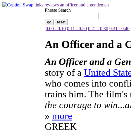
links
reviews
an officer and a gentleman
Phrase Search
0:00 - 0:10
0:11 - 0:20
0:21 - 0:30
0:31 - 0:40
An Officer and a 
An Officer and a Ge
story of a
United Stat
who comes into confli
trains him. The film's 
the courage to win...
»
more
GREEK